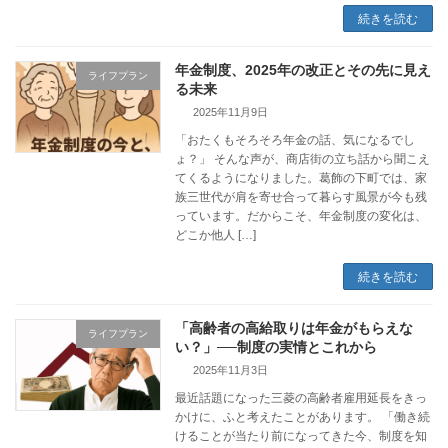
続きを読む
年金制度、2025年の改正とその先に見え
ライフプラン
る未来
2025年11月9日
「おたくもそろそろ年金の話、気になるでし
ょ？」 そんな声が、商店街の立ち話から聞こえ
てくるようになりました。葛飾の下町では、家
族三世代が肩を寄せ合って暮らす風景が今も残
っています。だからこそ、年金制度の変化は、
どこか他人 […]
続きを読む
「高齢者の高給取りは年金がもらえな
ライフプラン
い？」──制度の実情とこれから
2025年11月3日
最近話題になった三菱の高齢者雇用延長をきっ
かけに、ふと考えたことがあります。 「働き続
けることが当たり前になってきた今、制度を知