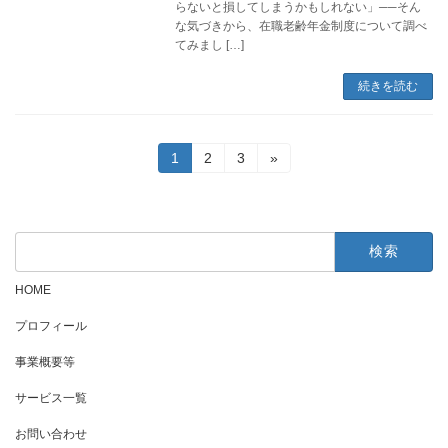
らないと損してしまうかもしれない」──そん
な気づきから、在職老齢年金制度について調べ
てみまし […]
続きを読む
投
固
固
固
1
2
3
»
定
定
定
稿
ペ
ペ
ペ
ー
ー
ー
の
ジ
ジ
ジ
検
ペ
索:
ー
HOME
ジ
プロフィール
送
事業概要等
り
サービス一覧
お問い合わせ