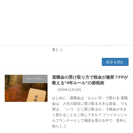
葛飾で家を買うなら知っておきたい、団
ライフプラン
信の基本と選び方（共働き世帯向け）
2025年12月2日
はじめに 葛飾区でマイホームを検討中の30代共
働きご夫婦へ。 住宅ローンを組むときに避けて
通れない「団体信用生命保険（団信）」、その
仕組みや選び方をご存じですか？ 地元で安心し
て暮らすために、今こそ知っておきたい団信の
基 […]
続きを読む
退職金の受け取り方で税金が激変？FPが
ライフプラン
教える“4年ルール”の節税術
2025年11月10日
はじめに：退職金は「もらい方」で変わる 退職
金は、人生の節目に受け取る大きな資金。 でも
実は、「いつ・どう受け取るか」で税金が大き
く変わることをご存じですか？ ファイナンシャ
ルプランナーとして相談を受ける中で、意外と
知ら […]