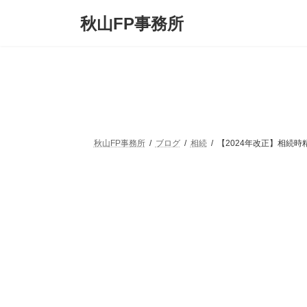
コ
ナ
秋山FP事務所
ン
ビ
テ
ゲ
ン
ー
ツ
シ
へ
ョ
ス
ン
キ
に
ッ
移
プ
動
秋山FP事務所
ブログ
相続
【2024年改正】相続