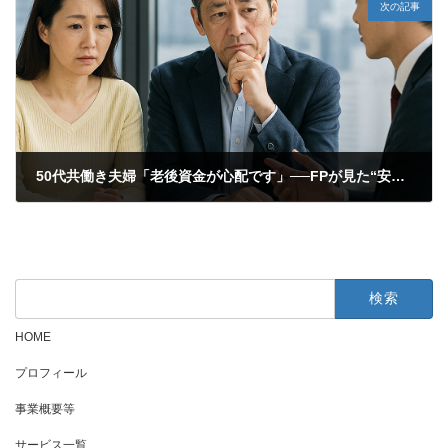
次の記事
50代共働き夫婦「老後資金が心配です」──FPが見た“安心材料”と“見落としがちなリスク”
2026年1月31日
検
索:
HOME
プロフィール
事業概要等
サービス一覧