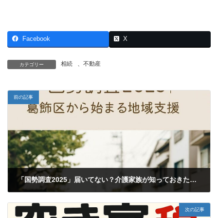
Facebook
X
相続
、
不動産
カテゴリー
前の記事
「国勢調査2025」届いてない？介護家族が知っておきたい地域支援とのつながり
2025年9月30日
次の記事