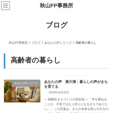
コ
ナ
秋山FP事務所
ン
ビ
テ
ゲ
ン
ー
ツ
シ
ブログ
へ
ョ
ス
ン
キ
に
ッ
移
プ
動
秋山FP事務所
ブログ
あなたの声シリーズ
高齢者の暮らし
高齢者の暮らし
あなたの声 第六弾：暮らしの声がまち
あなたの声シリーズ
を育てる
2025年10月25日
― 葛飾区まちづくりの現在地 ― 「年を重ねる
ことが、不安ではなく誇りになるまちでありた
い。」 この言葉は、まちの未来を照らす灯火の