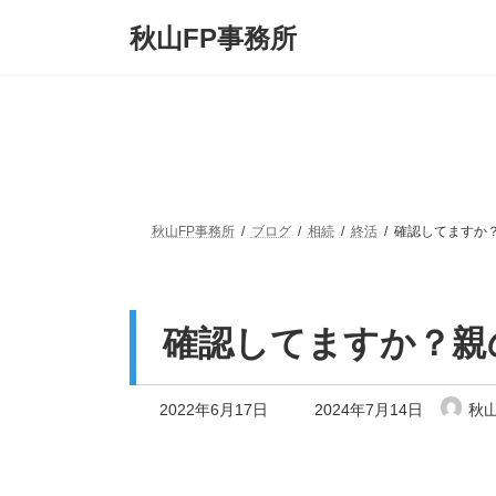
コ
ナ
秋山FP事務所
ン
ビ
テ
ゲ
ン
ー
ツ
シ
へ
ョ
ス
ン
キ
に
ッ
移
プ
動
秋山FP事務所
ブログ
相続
終活
確認してますか
確認してますか？親
最
2022年6月17日
2024年7月14日
秋山
終
更
新
日