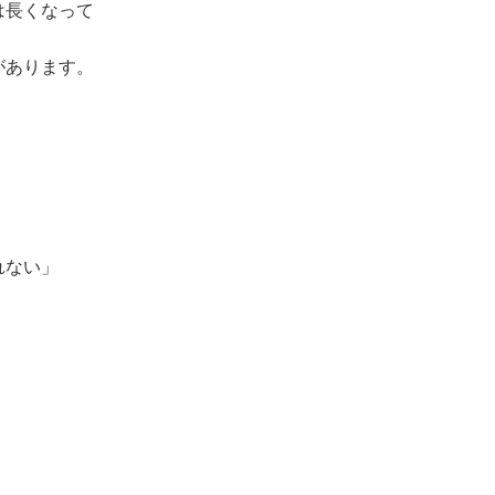
は長くなって
があります。
れない」
。